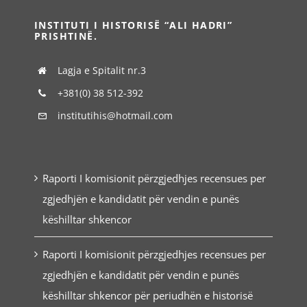
INSTITUTI I HISTORISË “ALI HADRI”
PRISHTINË.
Lagja e Spitalit nr.3
+381(0) 38 512-392
institutihis@hotmail.com
Raporti I komisionit përzgjedhjes recensues per
zgjedhjën e kandidatit për vendin e punës
këshilltar shkencor
Raporti I komisionit përzgjedhjes recensues per
zgjedhjën e kandidatit për vendin e punës
këshilltar shkencor për periudhën e historisë