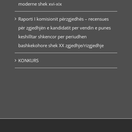
moderne shek xvi-xix
Raporti I komisionit përzgjedhës – recensues
për zgjedhjën e kandidatit per vendin e punes
keshilltar shkencor per periudhen
bashkekohore shek XX zgjedhje/rizgjedhje
KONKURS