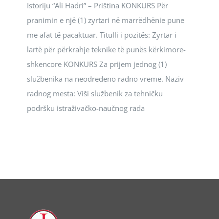
Istoriju “Ali Hadri” – Priština KONKURS Për
pranimin e një (1) zyrtari në marrëdhënie pune
me afat të pacaktuar. Titulli i pozitës: Zyrtar i
lartë për përkrahje teknike të punës kërkimore-
shkencore KONKURS Za prijem jednog (1)
službenika na neodređeno radno vreme. Naziv
radnog mesta: Viši službenik za tehničku
podršku istraživačko-naučnog rada