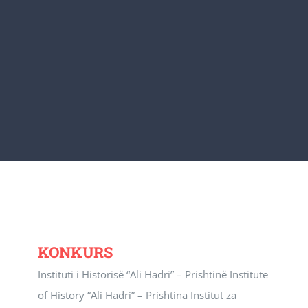
Revista Kosova
Njoftimet & Konkurset
Kontakti
KONKURS
Instituti i Historisë “Ali Hadri” – Prishtinë Institute
of History “Ali Hadri” – Prishtina Institut za