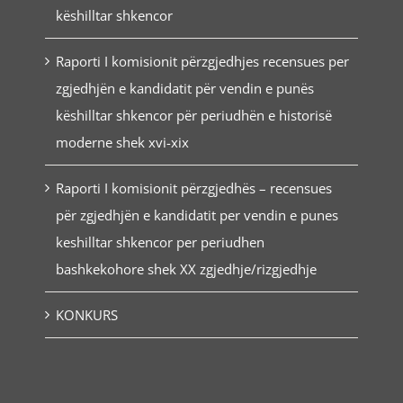
këshilltar shkencor
Raporti I komisionit përzgjedhjes recensues per
zgjedhjën e kandidatit për vendin e punës
këshilltar shkencor për periudhën e historisë
moderne shek xvi-xix
Raporti I komisionit përzgjedhës – recensues
për zgjedhjën e kandidatit per vendin e punes
keshilltar shkencor per periudhen
bashkekohore shek XX zgjedhje/rizgjedhje
KONKURS