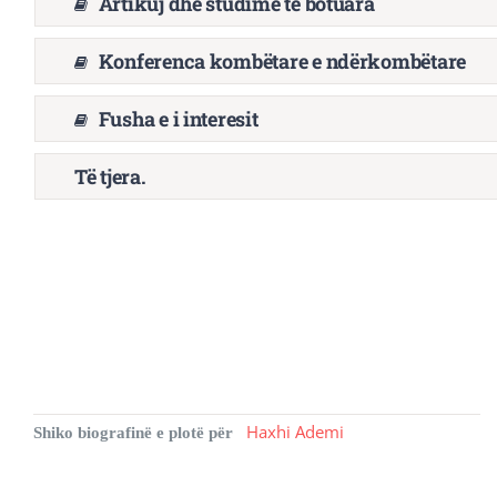
Artikuj dhe studime të botuara
Revista Kosova
Konferenca kombëtare e ndërkombëtare
Njoftimet & Konkurset
Fusha e i interesit
Të tjera.
Kontakti
Haxhi Ademi
Shiko biografinë e plotë për