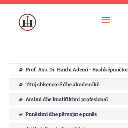
Skip
to
content
Togg
Navi
Ballina
Instituti
Prof. Ass. Dr. Haxhi Ademi - Bashkëpunëto
Kuadri shkencor
Tituj shkencorë dhe akademikë
Arsimi dhe kualifikimi profesional
Administrata
Punësimi dhe përvojat e punës
Veprimtaria