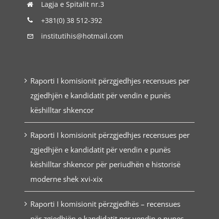
Lagja e Spitalit nr.3
+381(0) 38 512-392
institutihis@hotmail.com
Raporti I komisionit përzgjedhjes recensues per
zgjedhjën e kandidatit për vendin e punës
këshilltar shkencor
Raporti I komisionit përzgjedhjes recensues per
zgjedhjën e kandidatit për vendin e punës
këshilltar shkencor për periudhën e historisë
moderne shek xvi-xix
Raporti I komisionit përzgjedhës – recensues
për zgjedhjën e kandidatit per vendin e punes