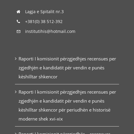
Lagja e Spitalit nr.3
+381(0) 38 512-392
institutihis@hotmail.com
Raporti I komisionit përzgjedhjes recensues per
zgjedhjën e kandidatit për vendin e punës
këshilltar shkencor
Raporti I komisionit përzgjedhjes recensues per
zgjedhjën e kandidatit për vendin e punës
këshilltar shkencor për periudhën e historisë
moderne shek xvi-xix
Raporti I komisionit përzgjedhës – recensues