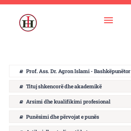
Skip
to
content
Togg
Navi
Ballina
Instituti
Prof. Ass. Dr. Agron Islami - Bashkëpunëto
Kuadri shkencor
Tituj shkencorë dhe akademikë
Arsimi dhe kualifikimi profesional
Administrata
Punësimi dhe përvojat e punës
Veprimtaria