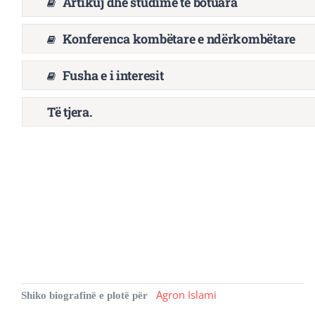
Artikuj dhe studime të botuara
Revista Kosova
Konferenca kombëtare e ndërkombëtare
Njoftimet & Konkurset
Fusha e i interesit
Të tjera.
Kontakti
Agron Islami
Shiko biografinë e plotë për