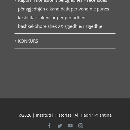
për zgjedhjën e kandidatit per vendin e punes
keshilltar shkencor per periudhen
bashkekohore shek XX zgjedhje/rizgjedhje
KONKURS
©2026 | Instituti i Historisë "Ali Hadri" Prishtinë