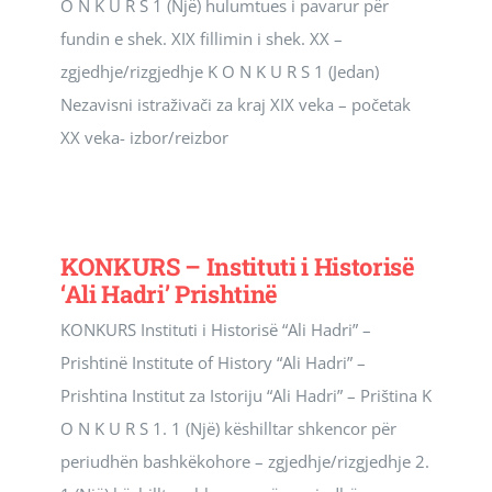
O N K U R S 1 (Një) hulumtues i pavarur për
fundin e shek. XIX fillimin i shek. XX –
zgjedhje/rizgjedhje K O N K U R S 1 (Jedan)
Nezavisni istraživači za kraj XIX veka – početak
XX veka- izbor/reizbor
KONKURS – Instituti i Historisë
‘Ali Hadri’ Prishtinë
KONKURS Instituti i Historisë “Ali Hadri” –
Prishtinë Institute of History “Ali Hadri” –
Prishtina Institut za Istoriju “Ali Hadri” – Priština K
O N K U R S 1. 1 (Një) këshilltar shkencor për
periudhën bashkëkohore – zgjedhje/rizgjedhje 2.