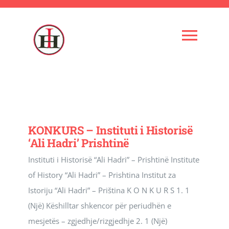
Skip
to
content
Togg
Navi
Ballina
Instituti
KONKURS – Instituti i Historisë
‘Ali Hadri’ Prishtinë
Kuadri shkencor
Instituti i Historisë “Ali Hadri” – Prishtinë Institute
of History “Ali Hadri” – Prishtina Institut za
Administrata
Istoriju “Ali Hadri” – Priština K O N K U R S 1. 1
(Një) Këshilltar shkencor për periudhën e
Veprimtaria
mesjetës – zgjedhje/rizgjedhje 2. 1 (Një)