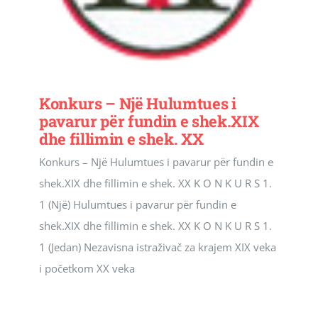
Konkurs – Një Hulumtues i
pavarur për fundin e shek.XIX
dhe fillimin e shek. XX
Konkurs – Një Hulumtues i pavarur për fundin e
shek.XIX dhe fillimin e shek. XX K O N K U R S 1.
1 (Një) Hulumtues i pavarur për fundin e
shek.XIX dhe fillimin e shek. XX K O N K U R S 1.
1 (Jedan) Nezavisna istraživač za krajem XIX veka
i početkom XX veka