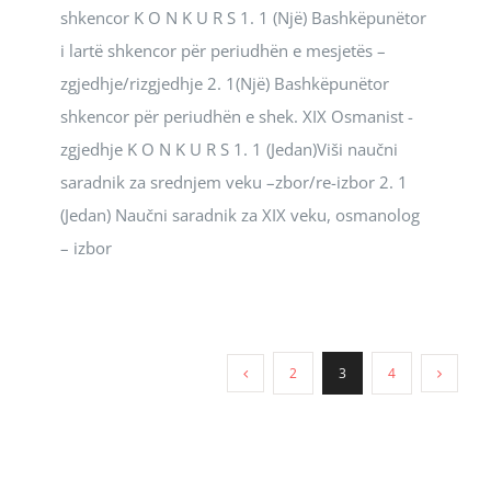
shkencor K O N K U R S 1. 1 (Një) Bashkëpunëtor
i lartë shkencor për periudhën e mesjetës –
zgjedhje/rizgjedhje 2. 1(Një) Bashkëpunëtor
shkencor për periudhën e shek. XIX Osmanist -
zgjedhje K O N K U R S 1. 1 (Jedan)Viši naučni
saradnik za srednjem veku –zbor/re-izbor 2. 1
(Jedan) Naučni saradnik za XIX veku, osmanolog
– izbor
2
3
4