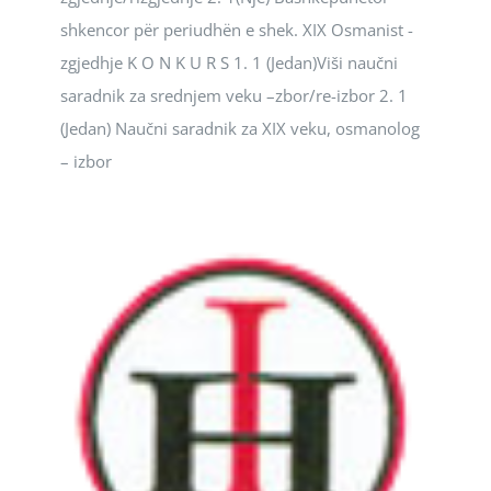
shkencor për periudhën e shek. XIX Osmanist -
zgjedhje K O N K U R S 1. 1 (Jedan)Viši naučni
saradnik za srednjem veku –zbor/re-izbor 2. 1
(Jedan) Naučni saradnik za XIX veku, osmanolog
– izbor