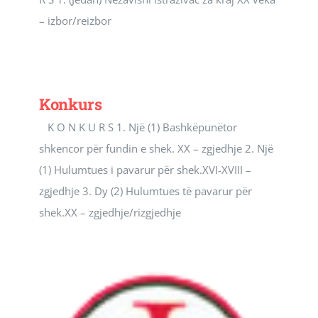
– izbor/reizbor
Konkurs
K O N K U R S 1. Një (1) Bashkëpunëtor
shkencor për fundin e shek. XX – zgjedhje 2. Një
(1) Hulumtues i pavarur për shek.XVI-XVIII –
zgjedhje 3. Dy (2) Hulumtues të pavarur për
shek.XX – zgjedhje/rizgjedhje