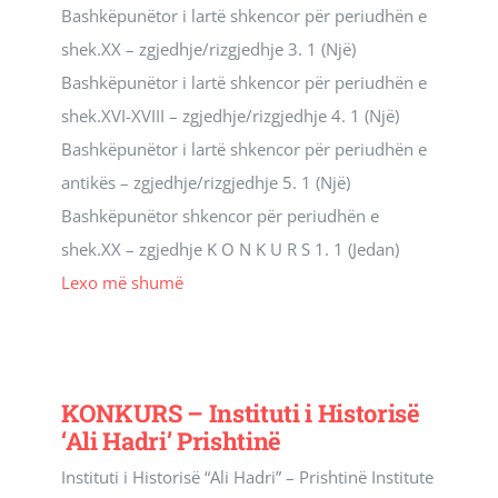
Bashkëpunëtor i lartë shkencor për periudhën e
Revista Kosova
shek.XX – zgjedhje/rizgjedhje 3. 1 (Një)
Bashkëpunëtor i lartë shkencor për periudhën e
Njoftimet & Konkurset
shek.XVI-XVIII – zgjedhje/rizgjedhje 4. 1 (Një)
Bashkëpunëtor i lartë shkencor për periudhën e
Kontakti
antikës – zgjedhje/rizgjedhje 5. 1 (Një)
Bashkëpunëtor shkencor për periudhën e
shek.XX – zgjedhje K O N K U R S 1. 1 (Jedan)
Lexo më shumë
KONKURS – Instituti i Historisë
‘Ali Hadri’ Prishtinë
Instituti i Historisë “Ali Hadri” – Prishtinë Institute