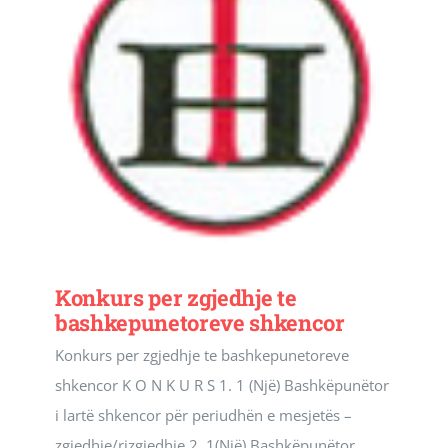
Konkurs per zgjedhje te
bashkepunetoreve shkencor
Konkurs per zgjedhje te bashkepunetoreve
shkencor K O N K U R S 1. 1 (Një) Bashkëpunëtor
i lartë shkencor për periudhën e mesjetës –
zgjedhje/rizgjedhje 2. 1(Një) Bashkëpunëtor