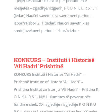
1 (Një) këshilltar shkencor për periudhën e
mesjetës – zgjedhje/rizgjedhje K O N K U R S 1. 1
(Jedan) Naučni savetnik za savremeni period –
izbor/reizbor 2. 1 (Jedan) Naučni savetnik za
srednjovekovni period – izbor/reizbor
KONKURS – Instituti i Historisë
‘Ali Hadri’ Prishtinë
KONKURS Instituti i Historisë “Ali Hadri” –
Prishtinë Institute of History “Ali Hadri” –
Prishtina Institut za Istoriju “Ali Hadri” – Priština K
O N K U R S 1. Një Hulumtues të pavarur për
fundin e shek. XX -zgjedhje-rizgjedhje K O N K U
R S 1. (Jedan) Nezavisni istraživač za kraj XX veka