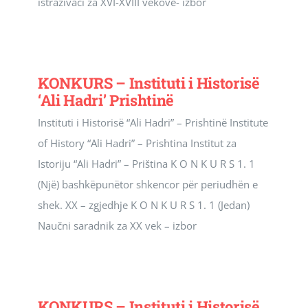
istraživači za XVI-XVIII vekove- izbor
KONKURS – Instituti i Historisë
‘Ali Hadri’ Prishtinë
Instituti i Historisë “Ali Hadri” – Prishtinë Institute
of History “Ali Hadri” – Prishtina Institut za
Istoriju “Ali Hadri” – Priština K O N K U R S 1. 1
(Një) bashkëpunëtor shkencor për periudhën e
shek. XX – zgjedhje K O N K U R S 1. 1 (Jedan)
Naučni saradnik za XX vek – izbor
KONKURS – Instituti i Historisë