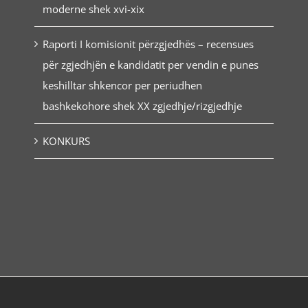
moderne shek xvi-xix
Raporti I komisionit përzgjedhës – recensues
për zgjedhjën e kandidatit per vendin e punes
keshilltar shkencor per periudhen
bashkekohore shek XX zgjedhje/rizgjedhje
KONKURS