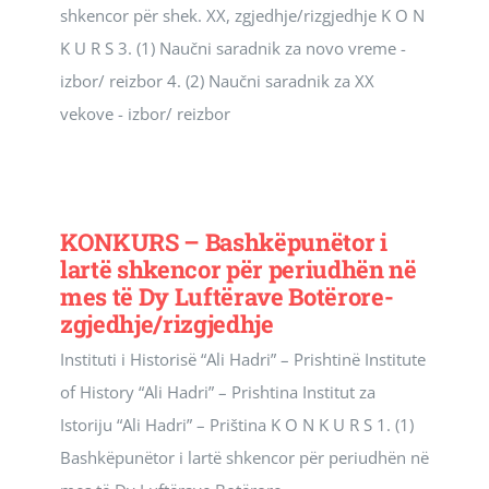
shkencor për shek. XX, zgjedhje/rizgjedhje K O N
Revista Kosova
K U R S 3. (1) Naučni saradnik za novo vreme -
izbor/ reizbor 4. (2) Naučni saradnik za XX
Njoftimet & Konkurset
vekove - izbor/ reizbor
Kontakti
KONKURS – Bashkëpunëtor i
lartë shkencor për periudhën në
mes të Dy Luftërave Botërore-
zgjedhje/rizgjedhje
Instituti i Historisë “Ali Hadri” – Prishtinë Institute
of History “Ali Hadri” – Prishtina Institut za
Istoriju “Ali Hadri” – Priština K O N K U R S 1. (1)
Bashkëpunëtor i lartë shkencor për periudhën në