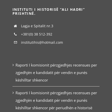
INSTITUTI I HISTORISË “ALI HADRI”
PRISHTINË.
Lagja e Spitalit nr.3
+381(0) 38 512-392
institutihis@hotmail.com
Raporti I komisionit përzgjedhjes recensues per
zgjedhjën e kandidatit për vendin e punës
këshilltar shkencor
Raporti I komisionit përzgjedhjes recensues per
zgjedhjën e kandidatit për vendin e punës
këshilltar shkencor për periudhën e historisë