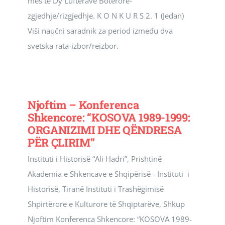
mes të Dy Luftërave Botërore-
zgjedhje/rizgjedhje. K O N K U R S 2. 1 (Jedan)
Viši naučni saradnik za period između dva
svetska rata-izbor/reizbor.
Njoftim – Konferenca
Shkencore: “KOSOVA 1989-1999:
ORGANIZIMI DHE QËNDRESA
PËR ÇLIRIM”
Instituti i Historisë “Ali Hadri”, Prishtinë
Akademia e Shkencave e Shqipërisë - Instituti i
Historisë, Tiranë Instituti i Trashëgimisë
Shpirtërore e Kulturore të Shqiptarëve, Shkup
Njoftim Konferenca Shkencore: “KOSOVA 1989-