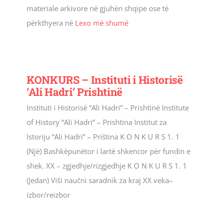
materiale arkivore në gjuhën shqipe ose të
përkthyera në
Lexo më shumë
KONKURS – Instituti i Historisë
‘Ali Hadri’ Prishtinë
Instituti i Historisë “Ali Hadri” – Prishtinë Institute
of History “Ali Hadri” – Prishtina Institut za
Istoriju “Ali Hadri” – Priština K O N K U R S 1. 1
(Një) Bashkëpunëtor i lartë shkencor për fundin e
shek. XX – zgjedhje/rizgjedhje K O N K U R S 1. 1
(Jedan) Viši naučni saradnik za kraj XX veka–
izbor/reizbor