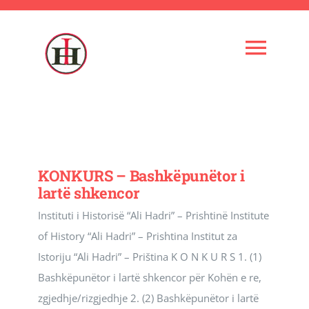
Skip
to
content
Togg
Navi
Ballina
Instituti
KONKURS – Bashkëpunëtor i
lartë shkencor
Kuadri shkencor
Instituti i Historisë “Ali Hadri” – Prishtinë Institute
of History “Ali Hadri” – Prishtina Institut za
Administrata
Istoriju “Ali Hadri” – Priština K O N K U R S 1. (1)
Bashkëpunëtor i lartë shkencor për Kohën e re,
Veprimtaria
zgjedhje/rizgjedhje 2. (2) Bashkëpunëtor i lartë