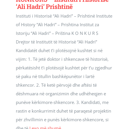
‘Ali Hadri’ Prishtinë
Instituti i Historisë “Ali Hadri” – Prishtinë Institute
of History “Ali Hadri” – Prishtina Institut za
Istoriju “Ali Hadri” – Priština K O N K U R S
Drejtor të Institutit të Historisë “Ali Hadri”
Kandidatët duhet t’i plotësojnë kushtet si në
vijim: 1. Të jetë doktor i shkencave të historisë,
përkatësisht t’i plotësojë kushtet për t’u zgjedhur
së paku në titullin bashkëpunëtor i lartë
shkencor. 2. Të ketë përvojë dhe aftësi të
dëshmuara në organizimin dhe udhëheqjen e
punëve kërkimore-shkencore. 3. Kandidati, me
rastin e konkurrimit duhet të paraqesë projektin
për zhvillimin e punës kërkimore-shkencore, si
dhe të
Lexo më shumë