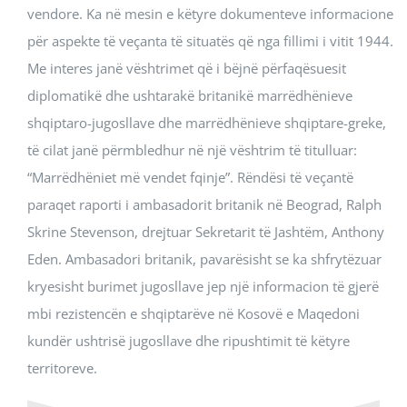
vendore. Ka në mesin e këtyre dokumenteve informacione
për aspekte të veçanta të situatës që nga fillimi i vitit 1944.
Me interes janë vështrimet që i bëjnë përfaqësuesit
diplomatikë dhe ushtarakë britanikë marrëdhënieve
shqiptaro-jugosllave dhe marrëdhënieve shqiptare-greke,
të cilat janë përmbledhur në një vështrim të titulluar:
“Marrëdhëniet më vendet fqinje”. Rëndësi të veçantë
paraqet raporti i ambasadorit britanik në Beograd, Ralph
Skrine Stevenson, drejtuar Sekretarit të Jashtëm, Anthony
Eden. Ambasadori britanik, pavarësisht se ka shfrytëzuar
kryesisht burimet jugosllave jep një informacion të gjerë
mbi rezistencën e shqiptarëve në Kosovë e Maqedoni
kundër ushtrisë jugosllave dhe ripushtimit të këtyre
territoreve.