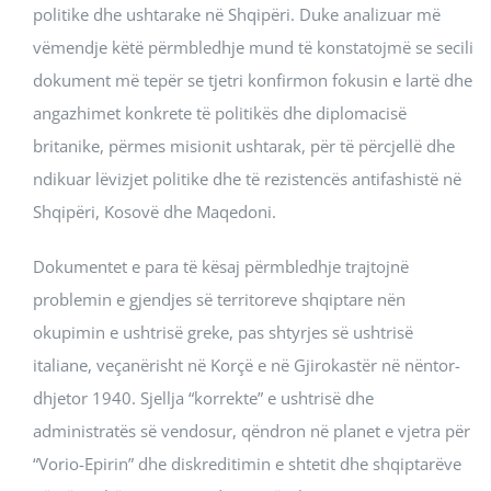
politike dhe ushtarake në Shqipëri. Duke analizuar më
vëmendje këtë përmbledhje mund të konstatojmë se secili
dokument më tepër se tjetri konfirmon fokusin e lartë dhe
angazhimet konkrete të politikës dhe diplomacisë
britanike, përmes misionit ushtarak, për të përcjellë dhe
ndikuar lëvizjet politike dhe të rezistencës antifashistë në
Shqipëri, Kosovë dhe Maqedoni.
Dokumentet e para të kësaj përmbledhje trajtojnë
problemin e gjendjes së territoreve shqiptare nën
okupimin e ushtrisë greke, pas shtyrjes së ushtrisë
italiane, veçanërisht në Korçë e në Gjirokastër në nëntor-
dhjetor 1940. Sjellja “korrekte” e ushtrisë dhe
administratës së vendosur, qëndron në planet e vjetra për
“Vorio-Epirin” dhe diskreditimin e shtetit dhe shqiptarëve