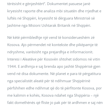
tërësisht e gënjeshtërt”. Dokumentet pasuese janë
kryesisht raporte dhe analiza mbi situatën dhe rrjedhat e
luftës në Shqipëri, kryesisht të dërguara Ministrisë së
Jashtme nga Misioni Ushtarak Britanik në Shqipëri.
Në këtë përmbledhje një vend të konsiderueshëm zë
Kosova. Ajo përmendet në kontekste dhe pikëpamje të
ndryshme, varësisht nga prejardhja e informacionit.
Interesi i Aleatëve për Kosovën shtohet sidomos në vitin
1944. E ardhmja e saj brenda apo jashtë Shqipërisë gjen
vend në disa dokumente. Në planet e para të përgatitura
nga specialistët aleatë për të ndihmuar Shqipërinë
përfshihen edhe ndihmat që do të përfitonte Kosova, por
me kalimin e kohës, Kosova ndahet nga Shqipëria – një
fakt domethënës që fliste jo pak për të ardhmen e saj nën