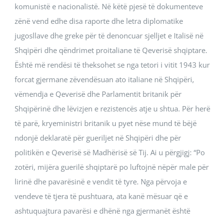
komunistë e nacionalistë. Në këtë pjesë të dokumenteve
zënë vend edhe disa raporte dhe letra diplomatike
jugosllave dhe greke për të denoncuar sjelljet e Italisë në
Shqipëri dhe qëndrimet proitaliane të Qeverisë shqiptare.
Është më rendësi të theksohet se nga tetori i vitit 1943 kur
forcat gjermane zëvendësuan ato italiane në Shqipëri,
vëmendja e Qeverisë dhe Parlamentit britanik për
Shqipërinë dhe lëvizjen e rezistencës atje u shtua. Për herë
të parë, kryeministri britanik u pyet nëse mund të bëjë
ndonjë deklaratë për gueriljet në Shqipëri dhe për
politikën e Qeverisë së Madhërisë së Tij. Ai u përgjigj: “Po
zotëri, mijëra guerilë shqiptarë po luftojnë nëpër male për
lirinë dhe pavarësinë e vendit të tyre. Nga përvoja e
vendeve të tjera të pushtuara, ata kanë mësuar që e
ashtuquajtura pavarësi e dhënë nga gjermanët është