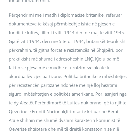
fundit mbizotëronin.
Përqendrimi më i madh i diplomacisë britanike, referuar
dokumenteve të kësaj përmbledhje ishte në pjesën e
fundit të luftës, fillimi i vitit 1944 deri në maj të vitit 1945.
Gjatë vitit 1944, deri më 5 tetor 1944, britanikët teorikisht
përkrahnin, të gjitha forcat e rezistencës në Shqipëri, por
praktikisht më shumë i adresoheshin LNÇ. Kjo u pa më
faktin se pjesa më e madhe e furnizimeve aleate iu
akordua lëvizjes partizane. Politika britanike e mbështetjes
për rezistencën partizane ndonëse me një lloj hezitimi
siguroi mbështetjen e politikës amerikane. Por, asnjeri nga
të dy Aleatët Perëndimorë të Luftës nuk pranoi që ta njihte
Qeverinë e Frontit Nacionalçlirimtar të krijuar në Berat.
Ata e shihnin me shumë dyshim karakterin komunist të
Qeverisë shqiptare dhe më të drejtë konstatonin se një