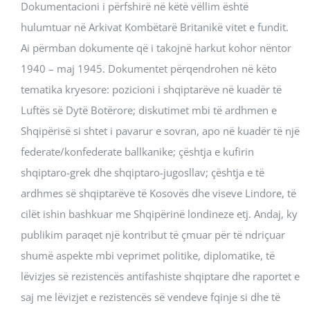
Dokumentacioni i përfshirë në këtë vëllim është
hulumtuar në Arkivat Kombëtarë Britanikë vitet e fundit.
Ai përmban dokumente që i takojnë harkut kohor nëntor
1940 – maj 1945. Dokumentet përqendrohen në këto
tematika kryesore: pozicioni i shqiptarëve në kuadër të
Luftës së Dytë Botërore; diskutimet mbi të ardhmen e
Shqipërisë si shtet i pavarur e sovran, apo në kuadër të një
federate/konfederate ballkanike; çështja e kufirin
shqiptaro-grek dhe shqiptaro-jugosllav; çështja e të
ardhmes së shqiptarëve të Kosovës dhe viseve Lindore, të
cilët ishin bashkuar me Shqipërinë londineze etj. Andaj, ky
publikim paraqet një kontribut të çmuar për të ndriçuar
shumë aspekte mbi veprimet politike, diplomatike, të
lëvizjes së rezistencës antifashiste shqiptare dhe raportet e
saj me lëvizjet e rezistencës së vendeve fqinje si dhe të