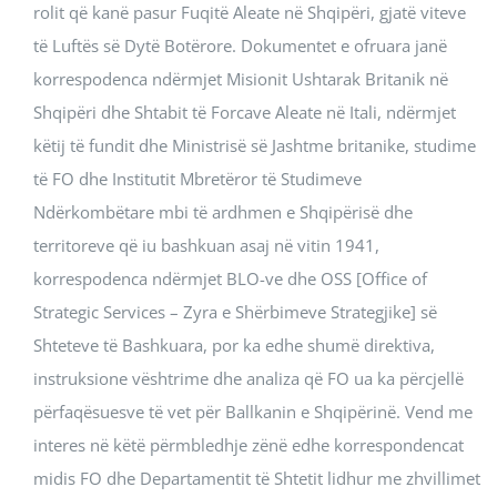
rolit që kanë pasur Fuqitë Aleate në Shqipëri, gjatë viteve
të Luftës së Dytë Botërore. Dokumentet e ofruara janë
korrespodenca ndërmjet Misionit Ushtarak Britanik në
Shqipëri dhe Shtabit të Forcave Aleate në Itali, ndërmjet
këtij të fundit dhe Ministrisë së Jashtme britanike, studime
të FO dhe Institutit Mbretëror të Studimeve
Ndërkombëtare mbi të ardhmen e Shqipërisë dhe
territoreve që iu bashkuan asaj në vitin 1941,
korrespodenca ndërmjet BLO-ve dhe OSS [Office of
Strategic Services – Zyra e Shërbimeve Strategjike] së
Shteteve të Bashkuara, por ka edhe shumë direktiva,
instruksione vështrime dhe analiza që FO ua ka përcjellë
përfaqësuesve të vet për Ballkanin e Shqipërinë. Vend me
interes në këtë përmbledhje zënë edhe korrespondencat
midis FO dhe Departamentit të Shtetit lidhur me zhvillimet