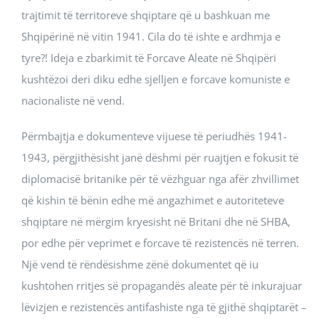
trajtimit të territoreve shqiptare që u bashkuan me
Shqipërinë në vitin 1941. Cila do të ishte e ardhmja e
tyre?! Ideja e zbarkimit të Forcave Aleate në Shqipëri
kushtëzoi deri diku edhe sjelljen e forcave komuniste e
nacionaliste në vend.
Përmbajtja e dokumenteve vijuese të periudhës 1941-
1943, përgjithësisht janë dëshmi për ruajtjen e fokusit të
diplomacisë britanike për të vëzhguar nga afër zhvillimet
që kishin të bënin edhe më angazhimet e autoriteteve
shqiptare në mërgim kryesisht në Britani dhe në SHBA,
por edhe për veprimet e forcave të rezistencës në terren.
Një vend të rëndësishme zënë dokumentet që iu
kushtohen rritjes së propagandës aleate për të inkurajuar
lëvizjen e rezistencës antifashiste nga të gjithë shqiptarët –