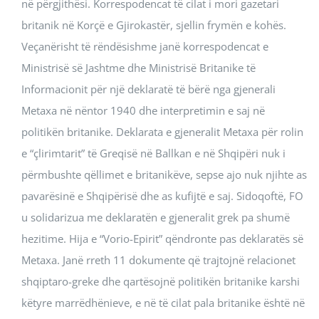
në përgjithësi. Korrespodencat të cilat i mori gazetari
britanik në Korçë e Gjirokastër, sjellin frymën e kohës.
Veçanërisht të rëndësishme janë korrespodencat e
Ministrisë së Jashtme dhe Ministrisë Britanike të
Informacionit për një deklaratë të bërë nga gjenerali
Metaxa në nëntor 1940 dhe interpretimin e saj në
politikën britanike. Deklarata e gjeneralit Metaxa për rolin
e “çlirimtarit” të Greqisë në Ballkan e në Shqipëri nuk i
përmbushte qëllimet e britanikëve, sepse ajo nuk njihte as
pavarësinë e Shqipërisë dhe as kufijtë e saj. Sidoqoftë, FO
u solidarizua me deklaratën e gjeneralit grek pa shumë
hezitime. Hija e “Vorio-Epirit” qëndronte pas deklaratës së
Metaxa. Janë rreth 11 dokumente që trajtojnë relacionet
shqiptaro-greke dhe qartësojnë politikën britanike karshi
këtyre marrëdhënieve, e në të cilat pala britanike është në