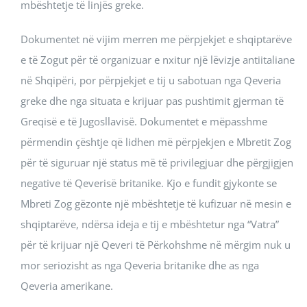
mbështetje të linjës greke.
Dokumentet në vijim merren me përpjekjet e shqiptarëve
e të Zogut për të organizuar e nxitur një lëvizje antiitaliane
në Shqipëri, por përpjekjet e tij u sabotuan nga Qeveria
greke dhe nga situata e krijuar pas pushtimit gjerman të
Greqisë e të Jugosllavisë. Dokumentet e mëpasshme
përmendin çështje që lidhen më përpjekjen e Mbretit Zog
për të siguruar një status më të privilegjuar dhe përgjigjen
negative të Qeverisë britanike. Kjo e fundit gjykonte se
Mbreti Zog gëzonte një mbështetje të kufizuar në mesin e
shqiptarëve, ndërsa ideja e tij e mbështetur nga “Vatra”
për të krijuar një Qeveri të Përkohshme në mërgim nuk u
mor seriozisht as nga Qeveria britanike dhe as nga
Qeveria amerikane.