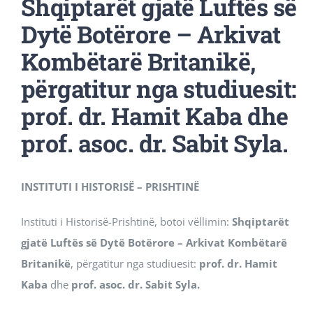
Shqiptarët gjatë Luftës së
Revista Kosova
Dytë Botërore – Arkivat
Kombëtarë Britanikë,
Njoftimet & Konkurset
përgatitur nga studiuesit:
prof. dr. Hamit Kaba dhe
Kontakti
prof. asoc. dr. Sabit Syla.
INSTITUTI I HISTORISË – PRISHTINË
Instituti i Historisë-Prishtinë, botoi vëllimin:
Shqiptarët
gjatë Luftës së Dytë Botërore – Arkivat Kombëtarë
Britanikë
, përgatitur nga studiuesit:
prof. dr. Hamit
Kaba
dhe
prof. asoc. dr. Sabit Syla.