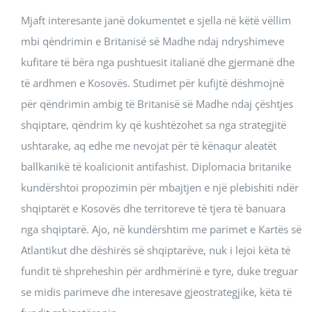
Mjaft interesante janë dokumentet e sjella në këtë vëllim
mbi qëndrimin e Britanisë së Madhe ndaj ndryshimeve
kufitare të bëra nga pushtuesit italianë dhe gjermanë dhe
të ardhmen e Kosovës. Studimet për kufijtë dëshmojnë
për qëndrimin ambig të Britanisë së Madhe ndaj çështjes
shqiptare, qëndrim ky që kushtëzohet sa nga strategjitë
ushtarake, aq edhe me nevojat për të kënaqur aleatët
ballkanikë të koalicionit antifashist. Diplomacia britanike
kundërshtoi propozimin për mbajtjen e një plebishiti ndër
shqiptarët e Kosovës dhe territoreve të tjera të banuara
nga shqiptarë. Ajo, në kundërshtim me parimet e Kartës së
Atlantikut dhe dëshirës së shqiptarëve, nuk i lejoi këta të
fundit të shpreheshin për ardhmërinë e tyre, duke treguar
se midis parimeve dhe interesave gjeostrategjike, këta të