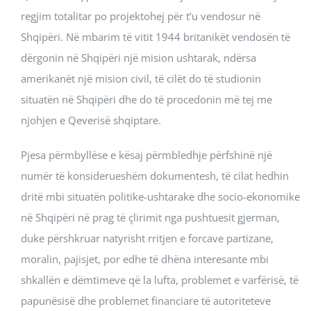
regjim totalitar po projektohej për t’u vendosur në
Shqipëri. Në mbarim të vitit 1944 britanikët vendosën të
dërgonin në Shqipëri një mision ushtarak, ndërsa
amerikanët një mision civil, të cilët do të studionin
situatën në Shqipëri dhe do të procedonin më tej me
njohjen e Qeverisë shqiptare.
Pjesa përmbyllëse e kësaj përmbledhje përfshinë një
numër të konsiderueshëm dokumentesh, të cilat hedhin
dritë mbi situatën politike-ushtarake dhe socio-ekonomike
në Shqipëri në prag të çlirimit nga pushtuesit gjerman,
duke përshkruar natyrisht rritjen e forcave partizane,
moralin, pajisjet, por edhe të dhëna interesante mbi
shkallën e dëmtimeve që la lufta, problemet e varfërisë, të
papunësisë dhe problemet financiare të autoriteteve