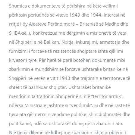
Shumica e dokumenteve të përfshira në këtë vëllim i
përkasin periudhës së viteve 1943 dhe 1944. Interesi në
rritje i dy Aleatëve Perëndimorë – Britanisë së Madhe dhe
SHBA-së, u konkretizua me dërgimin e misioneve të veta
në Shqipëri e në Ballkan. Nxitja, inkurajimi, armatosja dhe
furnizimi i forcave të rezistencës shqiptare ishte qëllimi
kryesor i tyre. Për herë të parë botohen dokumente mbi
zbarkimin e mundshëm të forcave ushtarake britanike në
Shqipëri në verën e vitit 1943 dhe trajtimin e territoreve të
shtetit të bashkuar shqiptar. Ushtarakët britanikë
mendonin ta trajtonin Shqipërinë si një “territor armik”,
ndërsa Ministria e Jashtme si “vend mik”. Si dhe në raste të
tjera ata që merrnin vendime politike ishin diplomatët dhe
politikanët, ndërsa ushtarakët duhej që t’i zbatonin ato.
Një tjetër dilemë që lidhej me zbarkimin ishte problemi i