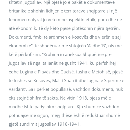
shtetin jugosllav. Një pjesë jo e pakët e dokumenteve
britanike e shohin lidhjen e territoreve shqiptare si një
fenomen natyral jo vetëm në aspektin etnik, por edhe në
atë ekonomik. Të dy këto pjesë plotësonin njëra-tjetrën.
Dokumenti, “mbi të ardhmen e Kosovës dhe vlerën e saj
ekonomike”, të shoqëruar me shtojcën ‘A’ dhe ‘B’, nis më
këtë përkufizim: “Krahina iu aneksua Shqipërisë prej
Jugosllavisë nga italianët në gusht 1941, ku përfshihej
edhe Lugina e Plavës dhe Gucisë, fusha e Metohisë, pjesë
të fushës së Kosovës, Mali i Sharrit dhe lugina e Sipërme e
Vardarit”. Sa i përket popullsisë, vazhdon dokumenti, nuk
ekzistojnë shifra të sakta. Në vitin 1918, pjesa më e
madhe ishte padyshim shqiptare. Kjo shumicë vazhdon
pothuajse me siguri, megjithëse është reduktuar shumë
gjatë sundimit jugosllav 1918-1941.