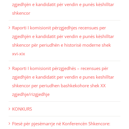
zgjedhjën e kandidatit për vendin e punës këshilltar
shkencor
Raporti I komisionit përzgjedhjes recensues per
zgjedhjën e kandidatit për vendin e punës këshilltar
shkencor për periudhën e historisë moderne shek
xvi-xix
Raporti I komisionit përzgjedhës – recensues për
zgjedhjën e kandidatit per vendin e punes keshilltar
shkencor per periudhen bashkekohore shek XX
zgjedhje/rizgjedhje
KONKURS
Ftesë për pjesëmarrje në Konferencën Shkencore: