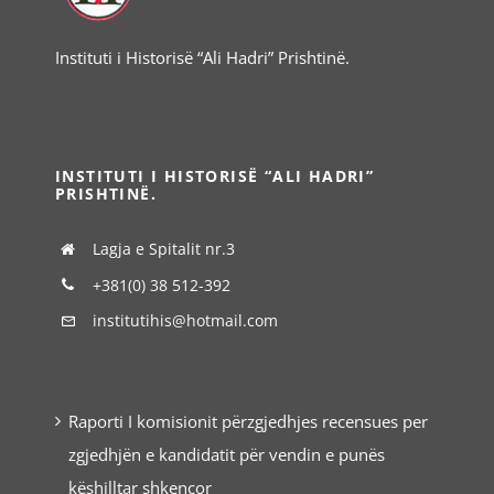
Instituti i Historisë “Ali Hadri” Prishtinë.
INSTITUTI I HISTORISË “ALI HADRI”
PRISHTINË.
Lagja e Spitalit nr.3
+381(0) 38 512-392
institutihis@hotmail.com
Raporti I komisionit përzgjedhjes recensues per
zgjedhjën e kandidatit për vendin e punës
këshilltar shkencor