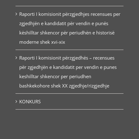
Raporti I komisionit përzgjedhjes recensues per
zgjedhjën e kandidatit për vendin e punës
këshilltar shkencor për periudhën e historisë
moderne shek xvi-xix
Raporti I komisionit përzgjedhës – recensues
për zgjedhjën e kandidatit per vendin e punes
keshilltar shkencor per periudhen
bashkekohore shek XX zgjedhje/rizgjedhje
KONKURS