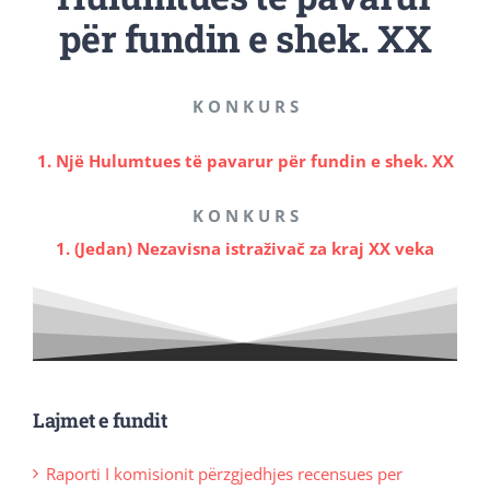
për fundin e shek. XX
Revista Kosova
Njoftimet & Konkurset
K O N K U R S
1. Një Hulumtues të pavarur për fundin e shek. XX
Kontakti
K O N K U R S
1. (Jedan) Nezavisna istraživač za kraj XX veka
Lajmet e fundit
Raporti I komisionit përzgjedhjes recensues per