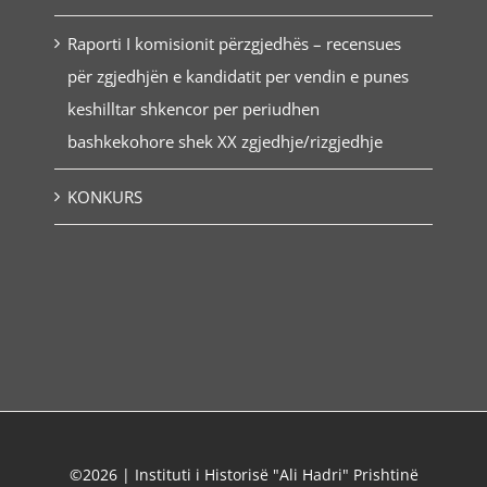
Raporti I komisionit përzgjedhës – recensues
për zgjedhjën e kandidatit per vendin e punes
keshilltar shkencor per periudhen
bashkekohore shek XX zgjedhje/rizgjedhje
KONKURS
©2026 | Instituti i Historisë "Ali Hadri" Prishtinë