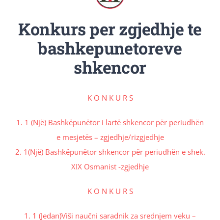
Revista Kosova
Konkurs per zgjedhje te
bashkepunetoreve
Njoftimet & Konkurset
shkencor
Kontakti
K O N K U R S
1. 1 (Një) Bashkëpunëtor i lartë shkencor për periudhën
e mesjetës – zgjedhje/rizgjedhje
2. 1(Një) Bashkëpunëtor shkencor për periudhën e shek.
XIX Osmanist -zgjedhje
K O N K U R S
1. 1 (Jedan)Viši naučni saradnik za srednjem veku –