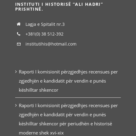
INSTITUTI I HISTORISË “ALI HADRI”
PRISHTINË.
Lagja e Spitalit nr.3
+381(0) 38 512-392
institutihis@hotmail.com
Raporti I komisionit përzgjedhjes recensues per
zgjedhjën e kandidatit për vendin e punës
këshilltar shkencor
Raporti I komisionit përzgjedhjes recensues per
zgjedhjën e kandidatit për vendin e punës
këshilltar shkencor për periudhën e historisë
moderne shek xvi-xix