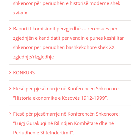
shkencor për periudhën e historisë moderne shek
xvi-xix
Raporti I komisionit përzgjedhës – recensues për
zgjedhjën e kandidatit per vendin e punes keshilltar
shkencor per periudhen bashkekohore shek XX
zgjedhje/rizgjedhje
KONKURS
Ftesë për pjesëmarrje në Konferencën Shkencore:
“Historia ekonomike e Kosovës 1912-1999”.
Ftesë për pjesëmarrje në Konferencën Shkencore:
“Luigj Gurakuqi në Rilindjen Kombëtare dhe në
Periudhën e Shtetndërtimit”.