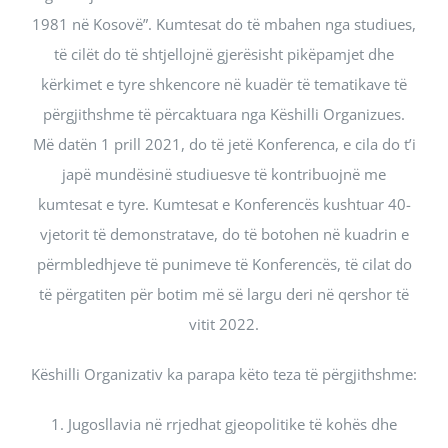
1981 në Kosovë”. Kumtesat do të mbahen nga studiues,
të cilët do të shtjellojnë gjerësisht pikëpamjet dhe
kërkimet e tyre shkencore në kuadër të tematikave të
përgjithshme të përcaktuara nga Këshilli Organizues.
Më datën 1 prill 2021, do të jetë Konferenca, e cila do t’i
japë mundësinë studiuesve të kontribuojnë me
kumtesat e tyre. Kumtesat e Konferencës kushtuar 40-
vjetorit të demonstratave, do të botohen në kuadrin e
përmbledhjeve të punimeve të Konferencës, të cilat do
të përgatiten për botim më së largu deri në qershor të
vitit 2022.
Këshilli Organizativ ka parapa këto teza të përgjithshme:
1. Jugosllavia në rrjedhat gjeopolitike të kohës dhe