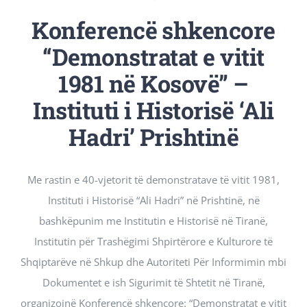
Revista Kosova
Konferencë shkencore
“Demonstratat e vitit
Njoftimet & Konkurset
1981 në Kosovë” –
Instituti i Historisë ‘Ali
Kontakti
Hadri’ Prishtinë
Me rastin e 40-vjetorit të demonstratave të vitit 1981,
Instituti i Historisë “Ali Hadri” në Prishtinë, në
bashkëpunim me Institutin e Historisë në Tiranë,
Institutin për Trashëgimi Shpirtërore e Kulturore të
Shqiptarëve në Shkup dhe Autoriteti Për Informimin mbi
Dokumentet e ish Sigurimit të Shtetit në Tiranë,
organizojnë Konferencë shkencore: “Demonstratat e vitit