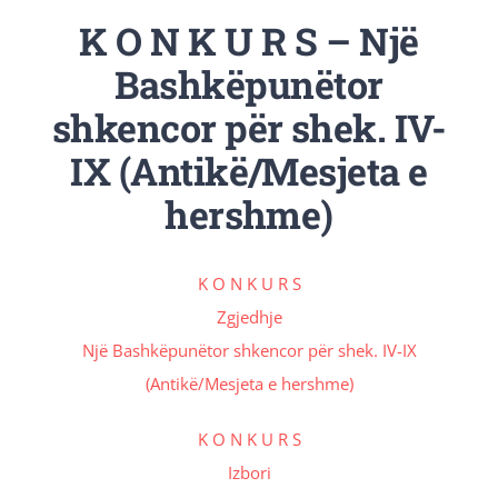
K O N K U R S – Një
Revista Kosova
Bashkëpunëtor
Njoftimet & Konkurset
shkencor për shek. IV-
IX (Antikë/Mesjeta e
Kontakti
hershme)
K O N K U R S
Zgjedhje
Një Bashkëpunëtor shkencor për shek. IV-IX
(Antikë/Mesjeta e hershme)
K O N K U R S
Izbori