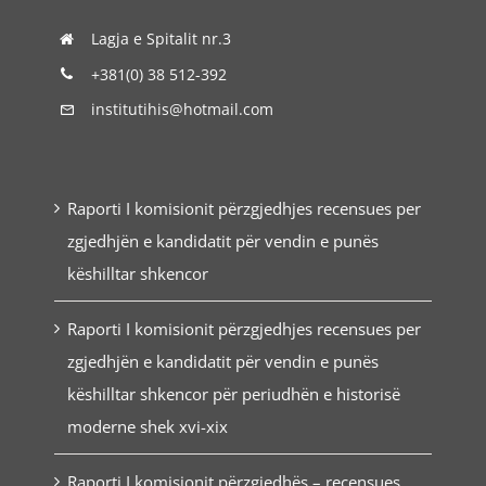
Lagja e Spitalit nr.3
+381(0) 38 512-392
institutihis@hotmail.com
Raporti I komisionit përzgjedhjes recensues per
zgjedhjën e kandidatit për vendin e punës
këshilltar shkencor
Raporti I komisionit përzgjedhjes recensues per
zgjedhjën e kandidatit për vendin e punës
këshilltar shkencor për periudhën e historisë
moderne shek xvi-xix
Raporti I komisionit përzgjedhës – recensues