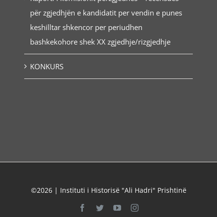
për zgjedhjën e kandidatit per vendin e punes
keshilltar shkencor per periudhen
bashkekohore shek XX zgjedhje/rizgjedhje
KONKURS
©2026 | Instituti i Historisë "Ali Hadri" Prishtinë