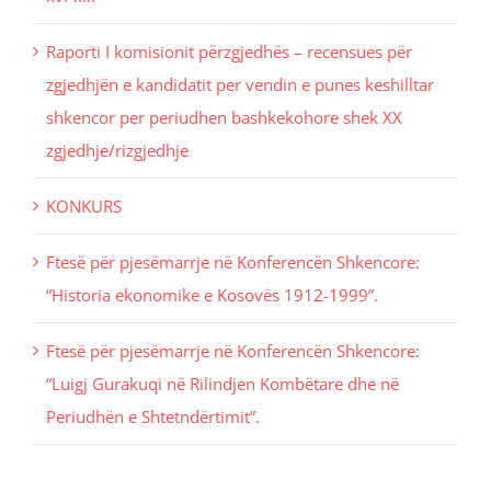
Raporti I komisionit përzgjedhës – recensues për
zgjedhjën e kandidatit per vendin e punes keshilltar
shkencor per periudhen bashkekohore shek XX
zgjedhje/rizgjedhje
KONKURS
Ftesë për pjesëmarrje në Konferencën Shkencore:
“Historia ekonomike e Kosovës 1912-1999”.
Ftesë për pjesëmarrje në Konferencën Shkencore:
“Luigj Gurakuqi në Rilindjen Kombëtare dhe në
Periudhën e Shtetndërtimit”.