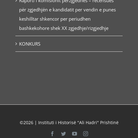
Raporti I komisionit përzgjedhës – recensues
për zgjedhjën e kandidatit per vendin e punes
keshilltar shkencor per periudhen
bashkekohore shek XX zgjedhje/rizgjedhje
KONKURS
©2026 | Instituti i Historisë "Ali Hadri" Prishtinë