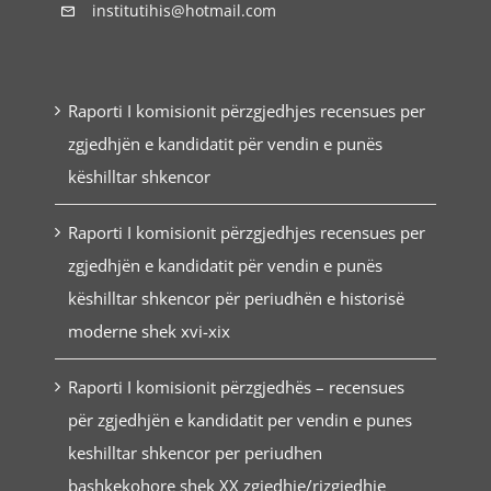
institutihis@hotmail.com
Raporti I komisionit përzgjedhjes recensues per
zgjedhjën e kandidatit për vendin e punës
këshilltar shkencor
Raporti I komisionit përzgjedhjes recensues per
zgjedhjën e kandidatit për vendin e punës
këshilltar shkencor për periudhën e historisë
moderne shek xvi-xix
Raporti I komisionit përzgjedhës – recensues
për zgjedhjën e kandidatit per vendin e punes
keshilltar shkencor per periudhen
bashkekohore shek XX zgjedhje/rizgjedhje