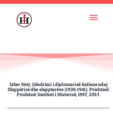
Skip
to
content
Togg
Navi
Ballina
Instituti
Kuadri shkencor
Izber Hoti, Qëndrimi i diplomacisë italiane ndaj
Administrata
Shqipërisë dhe shqiptarëve (1930-1941). Prishtinë:
Prishtinë: Instituti i Historisë, 1997, 239 f.
Veprimtaria