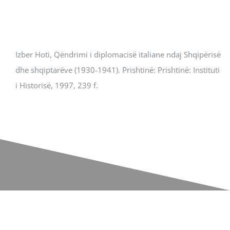
Revista Kosova
Njoftimet & Konkurset
Izber Hoti, Qëndrimi i diplomacisë italiane ndaj Shqipërisë
dhe shqiptarëve (1930-1941). Prishtinë: Prishtinë: Instituti
Kontakti
i Historisë, 1997, 239 f.