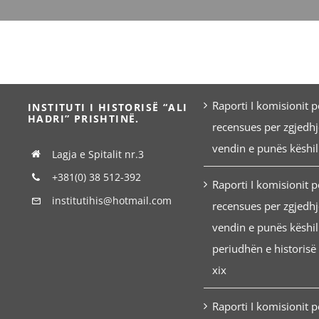
Raporti I komisionit 
INSTITUTI I HISTORISË “ALI
HADRI” PRISHTINË.
recensues per zgjedhj
vendin e punës këshil
Lagja e Spitalit nr.3
+381(0) 38 512-392
Raporti I komisionit 
institutihis@hotmail.com
recensues per zgjedhj
vendin e punës këshil
periudhën e historisë
xix
Raporti I komisionit 