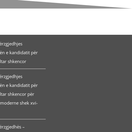
përzgjedhjes
ën e kandidatit për
ltar shkencor
përzgjedhjes
ën e kandidatit për
ltar shkencor për
 moderne shek xvi-
përzgjedhës –