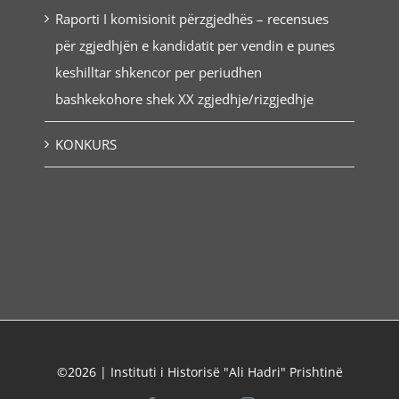
Raporti I komisionit përzgjedhës – recensues
për zgjedhjën e kandidatit per vendin e punes
keshilltar shkencor per periudhen
bashkekohore shek XX zgjedhje/rizgjedhje
KONKURS
©2026 | Instituti i Historisë "Ali Hadri" Prishtinë